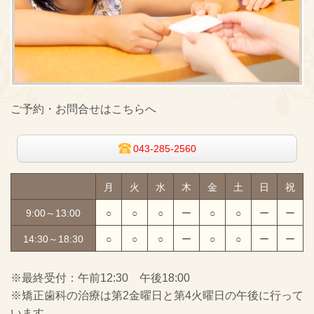
ご予約・お問合せはこちらへ
043-285-2560
月
火
水
木
金
土
日
祝
9:00～13:00
○
○
○
ー
○
○
ー
ー
14:30～18:30
○
○
○
ー
○
○
ー
ー
※最終受付：午前12:30 午後18:00
※矯正歯科の治療は第2金曜日と第4火曜日の午後に行って
います。