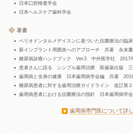
日本口腔検査学会
日本ヘルスケア歯科学会
著書
ペリオドンタルメデイスンに基づいた抗菌療法の臨床 
新インプラント周囲炎へのアプローチ 共著 永末書店
糖尿病診療ハンドブック Ver.3 中外医学社 2017
患者さんに語る シンプル歯周治療 医歯薬出版 三
歯周病と全身の健康 日本歯周病学会編 共著 201
糖尿病患者に対する歯周治療ガイドライン 改訂第２版
歯周病患者における抗菌療法の指針 日本歯周病学会
歯周病専門医について詳