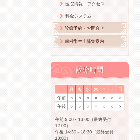
医院情報・アクセス
料金システム
診療予約・お問合せ
歯科衛生士募集案内
診療時間
月
火
水
木
金
土
日
午前
○
○
○
×
○
○
×
午後
○
○
○
×
○
○
×
午前 9:00～13:00（最終受付
12:00）
午後 14:30～18:30（最終受付
18:00）